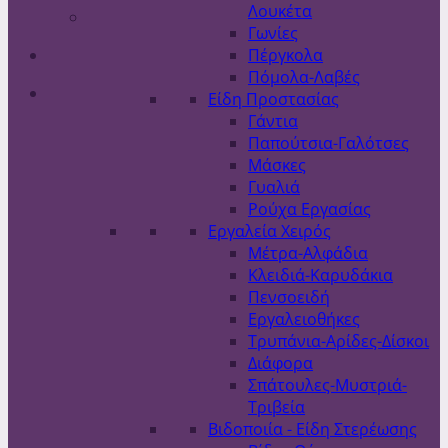
Λουκέτα
Γωνίες
Πέργκολα
Πόμολα-Λαβές
Είδη Προστασίας
Γάντια
Παπούτσια-Γαλότσες
Μάσκες
Γυαλιά
Ρούχα Εργασίας
Εργαλεία Χειρός
Μέτρα-Αλφάδια
Κλειδιά-Καρυδάκια
Πενσοειδή
Εργαλειοθήκες
Τρυπάνια-Αρίδες-Δίσκοι
Διάφορα
Σπάτουλες-Μυστριά-
Τριβεία
Βιδοποιία - Είδη Στερέωσης