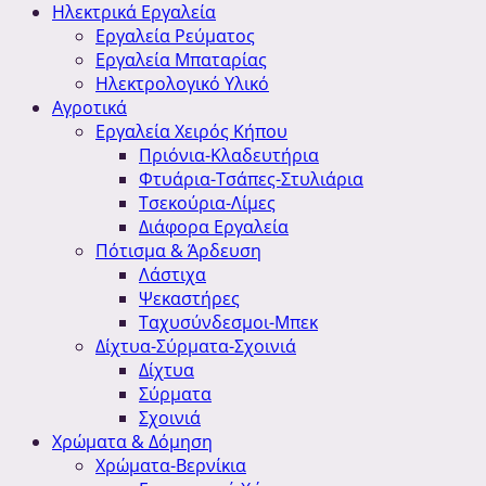
Ηλεκτρικά Εργαλεία
Εργαλεία Ρεύματος
Εργαλεία Μπαταρίας
Ηλεκτρολογικό Υλικό
Αγροτικά
Εργαλεία Χειρός Κήπου
Πριόνια-Κλαδευτήρια
Φτυάρια-Τσάπες-Στυλιάρια
Τσεκούρια-Λίμες
Διάφορα Εργαλεία
Πότισμα & Άρδευση
Λάστιχα
Ψεκαστήρες
Ταχυσύνδεσμοι-Μπεκ
Δίχτυα-Σύρματα-Σχοινιά
Δίχτυα
Σύρματα
Σχοινιά
Χρώματα & Δόμηση
Χρώματα-Βερνίκια