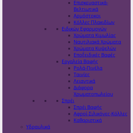
Επισκευαστικά-
Βελτιωτικά
Αρμόστοκοι
Κόλλες Πλακιδίων
Ειδικών Εφαρμογών
Χρώματα Κιμωλίας
Ναυτιλιακά Χρώματα
Χρώματα Κυψελών
Εποξειδικές Βαφές
Εργαλεία Βαφής
Ρολά-Πινέλα
Ταινίες
Λειαντικά
Διάφορα
Χρωματοπωλείου
Σπρέι
Σπρέι Βαφής
Αφροί-Σιλικόνες-Κόλλες
Καθαριστικά
Υδραυλικά