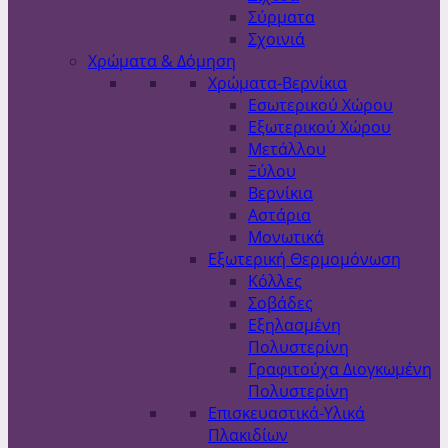
Σύρματα
Σχοινιά
Χρώματα & Δόμηση
Χρώματα-Βερνίκια
Εσωτερικού Χώρου
Εξωτερικού Χώρου
Μετάλλου
Ξύλου
Βερνίκια
Αστάρια
Μονωτικά
Εξωτερική Θερμομόνωση
Κόλλες
Σοβάδες
Εξηλασμένη
Πολυστερίνη
Γραφιτούχα Διογκωμένη
Πολυστερίνη
Επισκευαστικά-Υλικά
Πλακιδίων