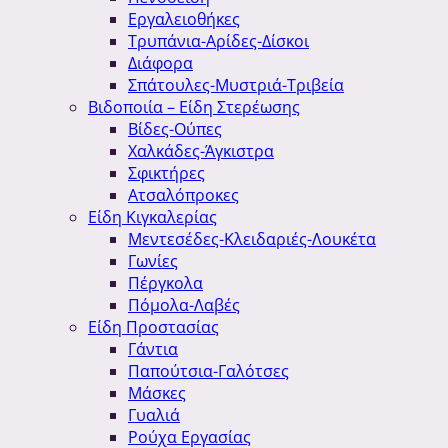
Εργαλειοθήκες
Τρυπάνια-Αρίδες-Δίσκοι
Διάφορα
Σπάτουλες-Μυστριά-Τριβεία
Βιδοποιία – Είδη Στερέωσης
Βίδες-Ούπες
Χαλκάδες-Άγκιστρα
Σφικτήρες
Ατσαλόπροκες
Είδη Κιγκαλερίας
Μεντεσέδες-Κλειδαριές-Λουκέτα
Γωνίες
Πέργκολα
Πόμολα-Λαβές
Είδη Προστασίας
Γάντια
Παπούτσια-Γαλότσες
Μάσκες
Γυαλιά
Ρούχα Εργασίας