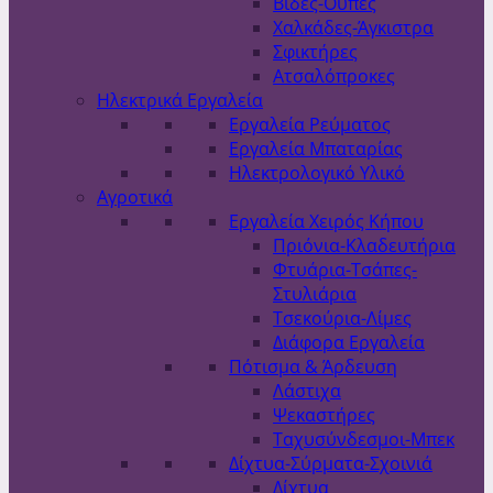
Βίδες-Ούπες
Χαλκάδες-Άγκιστρα
Σφικτήρες
Ατσαλόπροκες
Ηλεκτρικά Εργαλεία
Εργαλεία Ρεύματος
Εργαλεία Μπαταρίας
Ηλεκτρολογικό Υλικό
Αγροτικά
Εργαλεία Χειρός Κήπου
Πριόνια-Κλαδευτήρια
Φτυάρια-Τσάπες-
Στυλιάρια
Τσεκούρια-Λίμες
Διάφορα Εργαλεία
Πότισμα & Άρδευση
Λάστιχα
Ψεκαστήρες
Ταχυσύνδεσμοι-Μπεκ
Δίχτυα-Σύρματα-Σχοινιά
Δίχτυα