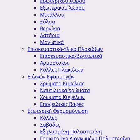
Εσωτερικού Χώρου
Εξωτερικού Χώρου
Μετάλλου
Ξύλου
Βερνίκια
Αστάρια
Μονωτικά
Επισκευαστικά-Υλικά Πλακιδίων
Επισκευαστικά-Βελτιωτικά
Αρμόστοκοι
Κόλλες Πλακιδίων
Ειδικών Εφαρμογών
Χρώματα Κιμωλίας
Ναυτιλιακά Χρώματα
Χρώματα Κυψελών
Εποξειδικές Βαφές
Εξωτερική Θερμομόνωση
Κόλλες
Σοβάδες
Εξηλασμένη Πολυστερίνη
Γραφιτούχα Διογκωμένη Πολυστερίνη