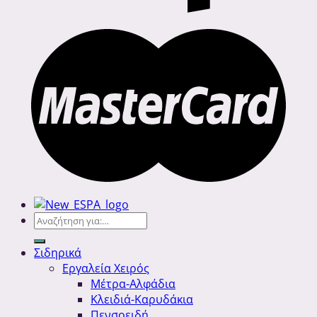
Αναζήτηση
για:
Σιδηρικά
Εργαλεία Χειρός
Μέτρα-Αλφάδια
Κλειδιά-Καρυδάκια
Πενσοειδή