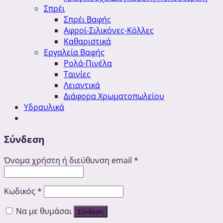
Σπρέι
Σπρέι Βαφής
Αφροί-Σιλικόνες-Κόλλες
Καθαριστικά
Εργαλεία Βαφής
Ρολά-Πινέλα
Ταινίες
Λειαντικά
Διάφορα Χρωματοπωλείου
Υδραυλικά
Σύνδεση
Όνομα χρήστη ή διεύθυνση email
*
Κωδικός
*
Να με θυμάσαι
Σύνδεση