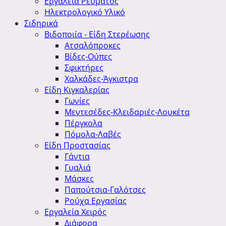
Εργαλεία Ρεύματος
Ηλεκτρολογικό Υλικό
Σιδηρικά
Βιδοποιία - Είδη Στερέωσης
Ατσαλόπροκες
Βίδες-Ούπες
Σφικτήρες
Χαλκάδες-Άγκιστρα
Είδη Κιγκαλερίας
Γωνίες
Μεντεσέδες-Κλειδαριές-Λουκέτα
Πέργκολα
Πόμολα-Λαβές
Είδη Προστασίας
Γάντια
Γυαλιά
Μάσκες
Παπούτσια-Γαλότσες
Ρούχα Εργασίας
Εργαλεία Χειρός
Διάφορα