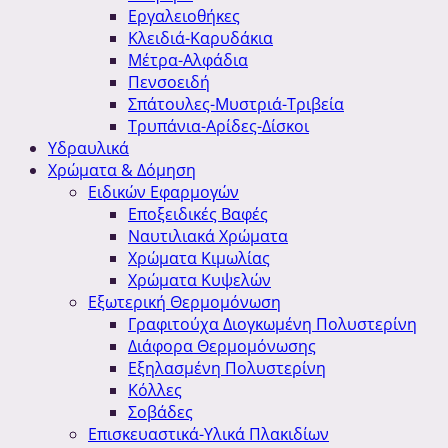
Εργαλειοθήκες
Κλειδιά-Καρυδάκια
Μέτρα-Αλφάδια
Πενσοειδή
Σπάτουλες-Μυστριά-Τριβεία
Τρυπάνια-Αρίδες-Δίσκοι
Υδραυλικά
Χρώματα & Δόμηση
Ειδικών Εφαρμογών
Εποξειδικές Βαφές
Ναυτιλιακά Χρώματα
Χρώματα Κιμωλίας
Χρώματα Κυψελών
Εξωτερική Θερμομόνωση
Γραφιτούχα Διογκωμένη Πολυστερίνη
Διάφορα Θερμομόνωσης
Εξηλασμένη Πολυστερίνη
Κόλλες
Σοβάδες
Επισκευαστικά-Υλικά Πλακιδίων