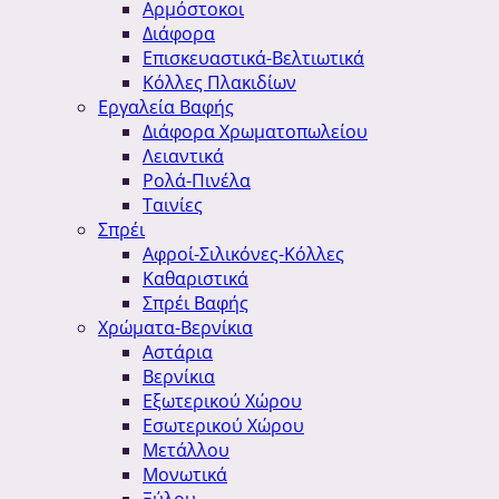
Αρμόστοκοι
Διάφορα
Επισκευαστικά-Βελτιωτικά
Κόλλες Πλακιδίων
Εργαλεία Βαφής
Διάφορα Χρωματοπωλείου
Λειαντικά
Ρολά-Πινέλα
Ταινίες
Σπρέι
Αφροί-Σιλικόνες-Κόλλες
Καθαριστικά
Σπρέι Βαφής
Χρώματα-Βερνίκια
Αστάρια
Βερνίκια
Εξωτερικού Χώρου
Εσωτερικού Χώρου
Μετάλλου
Μονωτικά