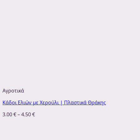
Αγροτικά
Κάδοι Ελιών με Χερούλι | Πλαστικά Θράκης
3.00
€
–
4.50
€