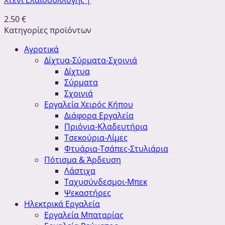
Χτένι Ελαιοσυλλογής |
2.50
€
Κατηγορίες προϊόντων
Αγροτικά
Δίχτυα-Σύρματα-Σχοινιά
Δίχτυα
Σύρματα
Σχοινιά
Εργαλεία Χειρός Κήπου
Διάφορα Εργαλεία
Πριόνια-Κλαδευτήρια
Τσεκούρια-Λίμες
Φτυάρια-Τσάπες-Στυλιάρια
Πότισμα & Άρδευση
Λάστιχα
Ταχυσύνδεσμοι-Μπεκ
Ψεκαστήρες
Ηλεκτρικά Εργαλεία
Εργαλεία Μπαταρίας