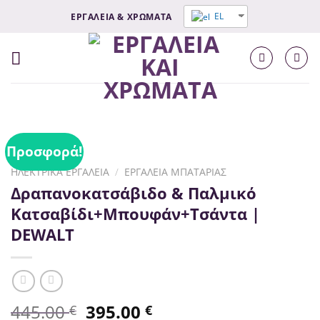
Μετάβαση
EL
ΕΡΓΑΛΕΙΑ & ΧΡΩΜΑΤΑ
στο
σύνδεσμο
Περιεχομένου
Προσφορά!
ΗΛΕΚΤΡΙΚΆ ΕΡΓΑΛΕΊΑ
/
ΕΡΓΑΛΕΊΑ ΜΠΑΤΑΡΊΑΣ
Δραπανοκατσάβιδο & Παλμικό
Κατσαβίδι+Μπουφάν+Τσάντα |
DEWALT
445.00
395.00
€
€