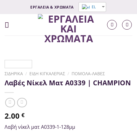
Μετάβαση
EL
ΕΡΓΑΛΕΙΑ & ΧΡΩΜΑΤΑ
στο
σύνδεσμο
Περιεχομένου
ΣΙΔΗΡΙΚΆ
/
ΕΊΔΗ ΚΙΓΚΑΛΕΡΊΑΣ
/
ΠΌΜΟΛΑ-ΛΑΒΈΣ
Λαβές Νίκελ Ματ Α0339 | CHAMPION
2.00
€
Λαβή νίκελ ματ Α0339-1-128μμ