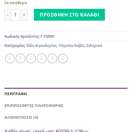
Σε απόθεμα
Λαβές Νίκελ Ματ Α0339 | CHAMPION ποσότητα
ΠΡΟΣΘΉΚΗ ΣΤΟ ΚΑΛΆΘΙ
Κωδικός προϊόντος:
Γ-Π2091
Κατηγορίες:
Είδη Κιγκαλερίας
,
Πόμολα-Λαβές
,
Σιδηρικά
ΠΕΡΙΓΡΑΦΉ
ΕΠΙΠΡΌΣΘΕΤΕΣ ΠΛΗΡΟΦΟΡΊΕΣ
ΑΞΙΟΛΟΓΉΣΕΙΣ (0)
Λαβές κίνας νίκελ ματ Α0339-1-128μμ.