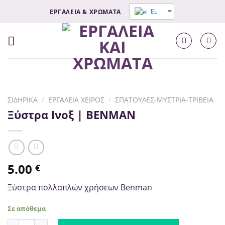
Μετάβαση
EL
ΕΡΓΑΛΕΙΑ & ΧΡΩΜΑΤΑ
στο
σύνδεσμο
Περιεχομένου
ΣΙΔΗΡΙΚΆ
/
ΕΡΓΑΛΕΊΑ ΧΕΙΡΌΣ
/
ΣΠΆΤΟΥΛΕΣ-ΜΥΣΤΡΙΆ-ΤΡΙΒΕΊΑ
Ξύστρα Ινοξ | ΒΕΝΜΑΝ
5.00
€
Ξύστρα πολλαπλών χρήσεων Βenman
Σε απόθεμα
Ξύστρα Ινοξ | ΒΕΝΜΑΝ ποσότητα