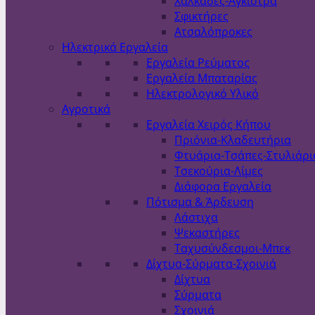
Χαλκάδες-Άγκιστρα
Σφικτήρες
Ατσαλόπροκες
Ηλεκτρικά Εργαλεία
Εργαλεία Ρεύματος
Εργαλεία Μπαταρίας
Ηλεκτρολογικό Υλικό
Αγροτικά
Εργαλεία Χειρός Κήπου
Πριόνια-Κλαδευτήρια
Φτυάρια-Τσάπες-Στυλιάρι
Τσεκούρια-Λίμες
Διάφορα Εργαλεία
Πότισμα & Άρδευση
Λάστιχα
Ψεκαστήρες
Ταχυσύνδεσμοι-Μπεκ
Δίχτυα-Σύρματα-Σχοινιά
Δίχτυα
Σύρματα
Σχοινιά