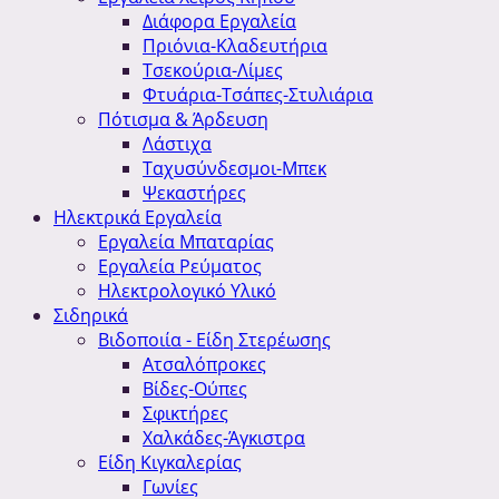
Διάφορα Εργαλεία
Πριόνια-Κλαδευτήρια
Τσεκούρια-Λίμες
Φτυάρια-Τσάπες-Στυλιάρια
Πότισμα & Άρδευση
Λάστιχα
Ταχυσύνδεσμοι-Μπεκ
Ψεκαστήρες
Ηλεκτρικά Εργαλεία
Εργαλεία Μπαταρίας
Εργαλεία Ρεύματος
Ηλεκτρολογικό Υλικό
Σιδηρικά
Βιδοποιία - Είδη Στερέωσης
Ατσαλόπροκες
Βίδες-Ούπες
Σφικτήρες
Χαλκάδες-Άγκιστρα
Είδη Κιγκαλερίας
Γωνίες