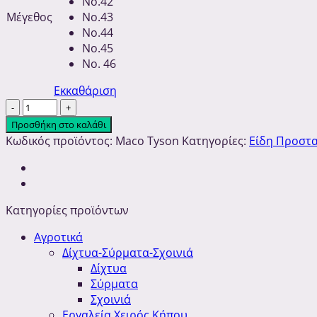
No.42
Μέγεθος
No.43
No.44
No.45
No. 46
Εκκαθάριση
Παπούτσια
Ασφαλείας
Προσθήκη στο καλάθι
S3
Κωδικός προϊόντος:
Maco Tyson
Κατηγορίες:
Είδη Προστ
|
MACO
ποσότητα
Κατηγορίες προϊόντων
Αγροτικά
Δίχτυα-Σύρματα-Σχοινιά
Δίχτυα
Σύρματα
Σχοινιά
Εργαλεία Χειρός Κήπου