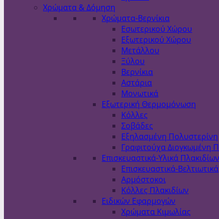
Χρώματα & Δόμηση
Χρώματα-Βερνίκια
Εσωτερικού Χώρου
Εξωτερικού Χώρου
Μετάλλου
Ξύλου
Βερνίκια
Αστάρια
Μονωτικά
Εξωτερική Θερμομόνωση
Κόλλες
Σοβάδες
Εξηλασμένη Πολυστερίνη
Γραφιτούχα Διογκωμένη 
Επισκευαστικά-Υλικά Πλακιδίω
Επισκευαστικά-Βελτιωτικά
Αρμόστοκοι
Κόλλες Πλακιδίων
Ειδικών Εφαρμογών
Χρώματα Κιμωλίας