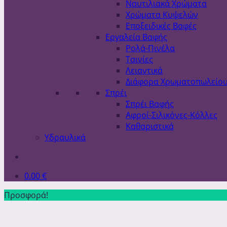
Ναυτιλιακά Χρώματα
Χρώματα Κυψελών
Εποξειδικές Βαφές
Εργαλεία Βαφής
Ρολά-Πινέλα
Ταινίες
Λειαντικά
Διάφορα Χρωματοπωλείο
Σπρέι
Σπρέι Βαφής
Αφροί-Σιλικόνες-Κόλλες
Καθαριστικά
Υδραυλικά
0.00
€
Προσφορά!