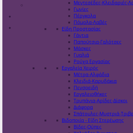
Μεντεσέδες-Κλειδαριές-Λ
Γωνίες
Πέργκολα
Πόμολα-Λαβές
Είδη Προστασίας
Γάντια
Παπούτσια-Γαλότσες
Μάσκες
Γυαλιά
Ρούχα Εργασίας
Εργαλεία Χειρός
Μέτρα-Αλφάδια
Κλειδιά-Καρυδάκια
Πενσοειδή
Εργαλειοθήκες
Τρυπάνια-Αρίδες-Δίσκοι
Διάφορα
Σπάτουλες-Μυστριά-Τριβε
Βιδοποιία - Είδη Στερέωσης
Βίδες-Ούπες