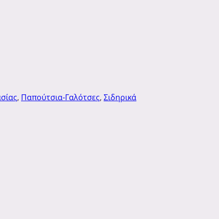
ασίας
,
Παπούτσια-Γαλότσες
,
Σιδηρικά