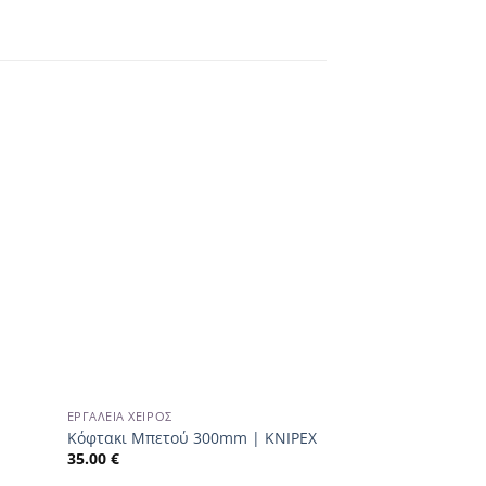
Προσφορά!
ΕΡΓΑΛΕΊΑ ΧΕΙΡΌΣ
ΕΊΔΗ ΠΡΟΣΤΑΣΊΑΣ
|
Φόρμα λευκή μια
Κόφτακι Μπετού 300mm | KNIPEX
CAPRIOL
35.00
€
5.50
€
4.00
€