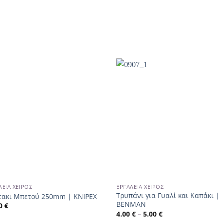
ΛΕΊΑ ΧΕΙΡΌΣ
ΕΡΓΑΛΕΊΑ ΧΕΙΡΌΣ
Τρυπάνι για Γυαλί και Καπάκι 
τακι Μπετού 250mm | KNIPEX
BENMAN
00
€
4.00
€
–
5.00
€