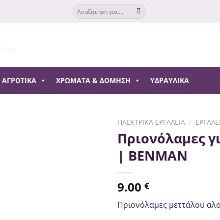
Αναζήτηση
για:
ΑΓΡΟΤΙΚΆ
ΧΡΏΜΑΤΑ & ΔΌΜΗΣΗ
ΥΔΡΑΥΛΙΚΆ
ΗΛΕΚΤΡΙΚΆ ΕΡΓΑΛΕΊΑ
/
ΕΡΓΑΛΕ
Πριονόλαμες γ
| BENMAN
9.00
€
Πριονόλαμες μεττάλου αλ