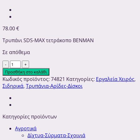
78.00
€
Τρυπάνι SDS-MAX τετράκοπο BENMAN
Σε απόθεμα
Τρυπάνι
SDS-
Προσθήκη στο καλάθι
MAX
Κωδικός προϊόντος:
74821
Κατηγορίες:
Εργαλεία Χειρός
,
Τετράκοπο
Σιδηρικά
,
Τρυπάνια-Αρίδες-Δίσκοι
32Χ570
|
ΒΕΝΜΑΝ
ποσότητα
Κατηγορίες προϊόντων
Αγροτικά
Δίχτυα-Σύρματα-Σχοινιά