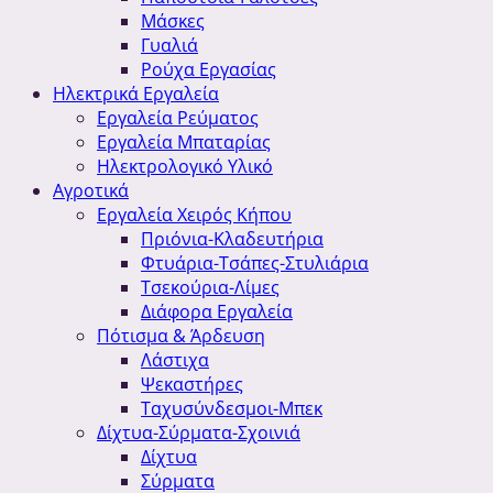
Μάσκες
Γυαλιά
Ρούχα Εργασίας
Ηλεκτρικά Εργαλεία
Εργαλεία Ρεύματος
Εργαλεία Μπαταρίας
Ηλεκτρολογικό Υλικό
Αγροτικά
Εργαλεία Χειρός Κήπου
Πριόνια-Κλαδευτήρια
Φτυάρια-Τσάπες-Στυλιάρια
Τσεκούρια-Λίμες
Διάφορα Εργαλεία
Πότισμα & Άρδευση
Λάστιχα
Ψεκαστήρες
Ταχυσύνδεσμοι-Μπεκ
Δίχτυα-Σύρματα-Σχοινιά
Δίχτυα
Σύρματα