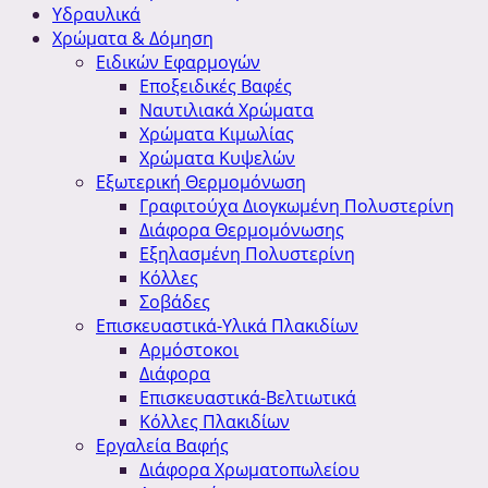
Υδραυλικά
Χρώματα & Δόμηση
Ειδικών Εφαρμογών
Εποξειδικές Βαφές
Ναυτιλιακά Χρώματα
Χρώματα Κιμωλίας
Χρώματα Κυψελών
Εξωτερική Θερμομόνωση
Γραφιτούχα Διογκωμένη Πολυστερίνη
Διάφορα Θερμομόνωσης
Εξηλασμένη Πολυστερίνη
Κόλλες
Σοβάδες
Επισκευαστικά-Υλικά Πλακιδίων
Αρμόστοκοι
Διάφορα
Επισκευαστικά-Βελτιωτικά
Κόλλες Πλακιδίων
Εργαλεία Βαφής
Διάφορα Χρωματοπωλείου