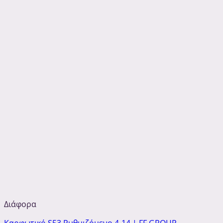
Διάφορα
Καρφωτικό S53 Ρυθμιζόμενο 4-14 | FF GROUP