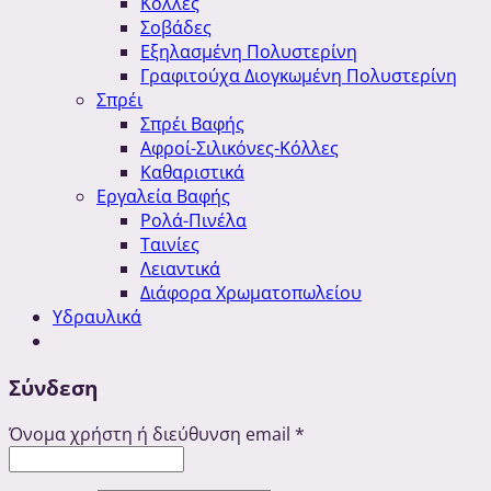
Κόλλες
Σοβάδες
Εξηλασμένη Πολυστερίνη
Γραφιτούχα Διογκωμένη Πολυστερίνη
Σπρέι
Σπρέι Βαφής
Αφροί-Σιλικόνες-Κόλλες
Καθαριστικά
Εργαλεία Βαφής
Ρολά-Πινέλα
Ταινίες
Λειαντικά
Διάφορα Χρωματοπωλείου
Υδραυλικά
Σύνδεση
Όνομα χρήστη ή διεύθυνση email
*