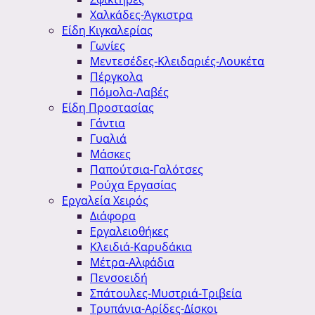
Χαλκάδες-Άγκιστρα
Είδη Κιγκαλερίας
Γωνίες
Μεντεσέδες-Κλειδαριές-Λουκέτα
Πέργκολα
Πόμολα-Λαβές
Είδη Προστασίας
Γάντια
Γυαλιά
Μάσκες
Παπούτσια-Γαλότσες
Ρούχα Εργασίας
Εργαλεία Χειρός
Διάφορα
Εργαλειοθήκες
Κλειδιά-Καρυδάκια
Μέτρα-Αλφάδια
Πενσοειδή
Σπάτουλες-Μυστριά-Τριβεία
Τρυπάνια-Αρίδες-Δίσκοι