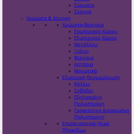
Σύρματα
Σχοινιά
Χρώματα & Δόμηση
Χρώματα-Βερνίκια
Εσωτερικού Χώρου
Εξωτερικού Χώρου
Μετάλλου
Ξύλου
Βερνίκια
Αστάρια
Μονωτικά
Εξωτερική Θερμομόνωση
Κόλλες
Σοβάδες
Εξηλασμένη
Πολυστερίνη
Γραφιτούχα Διογκωμένη
Πολυστερίνη
Επισκευαστικά-Υλικά
Πλακιδίων