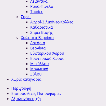
Λειαντικά
Ρολά-Πινέλα
Ταινίες
Σπρέι
Αφροί-Σιλικόνες-Κόλλες
Καθαριστικά
Σπρέι Βαφής
Χρώματα-Βερνίκια
Αστάρια
Βερνίκια
Εξωτερικού Χώρου
Εσωτερικού Χώρου
Μετάλλου
Μονωτικά
Ξύλου
Χωρίς κατηγορία
Περιγραφή
Επιπρόσθετες Πληροφορίες
Αξιολογήσεις (0)