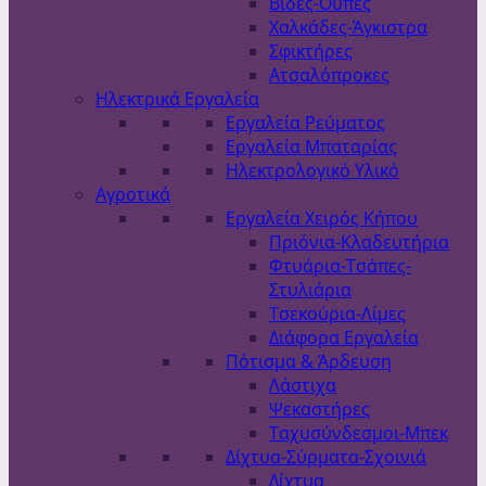
Βίδες-Ούπες
Χαλκάδες-Άγκιστρα
Σφικτήρες
Ατσαλόπροκες
Ηλεκτρικά Εργαλεία
Εργαλεία Ρεύματος
Εργαλεία Μπαταρίας
Ηλεκτρολογικό Υλικό
Αγροτικά
Εργαλεία Χειρός Κήπου
Πριόνια-Κλαδευτήρια
Φτυάρια-Τσάπες-
Στυλιάρια
Τσεκούρια-Λίμες
Διάφορα Εργαλεία
Πότισμα & Άρδευση
Λάστιχα
Ψεκαστήρες
Ταχυσύνδεσμοι-Μπεκ
Δίχτυα-Σύρματα-Σχοινιά
Δίχτυα