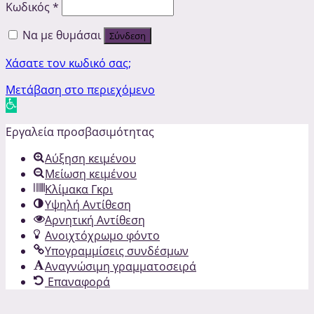
Κωδικός
*
Να με θυμάσαι
Σύνδεση
Χάσατε τον κωδικό σας;
Μετάβαση στο περιεχόμενο
Ανοίξτε
τη
Εργαλεία προσβασιμότητας
γραμμή
εργαλείων
Αύξηση κειμένου
Μείωση κειμένου
Κλίμακα Γκρι
Υψηλή Αντίθεση
Αρνητική Αντίθεση
Ανοιχτόχρωμο φόντο
Υπογραμμίσεις συνδέσμων
Αναγνώσιμη γραμματοσειρά
Επαναφορά