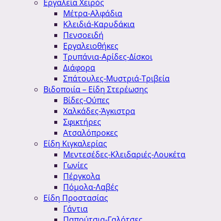
Εργαλεία Χειρός
Μέτρα-Αλφάδια
Κλειδιά-Καρυδάκια
Πενσοειδή
Εργαλειοθήκες
Τρυπάνια-Αρίδες-Δίσκοι
Διάφορα
Σπάτουλες-Μυστριά-Τριβεία
Βιδοποιία – Είδη Στερέωσης
Βίδες-Ούπες
Χαλκάδες-Άγκιστρα
Σφικτήρες
Ατσαλόπροκες
Είδη Κιγκαλερίας
Μεντεσέδες-Κλειδαριές-Λουκέτα
Γωνίες
Πέργκολα
Πόμολα-Λαβές
Είδη Προστασίας
Γάντια
Παπούτσια-Γαλότσες