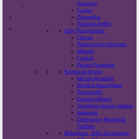
Λουκέτα
Γωνίες
Πέργκολα
Πόμολα-Λαβές
Είδη Προστασίας
Γάντια
Παπούτσια-Γαλότσες
Μάσκες
Γυαλιά
Ρούχα Εργασίας
Εργαλεία Χειρός
Μέτρα-Αλφάδια
Κλειδιά-Καρυδάκια
Πενσοειδή
Εργαλειοθήκες
Τρυπάνια-Αρίδες-Δίσκοι
Διάφορα
Σπάτουλες-Μυστριά-
Τριβεία
Βιδοποιία - Είδη Στερέωσης