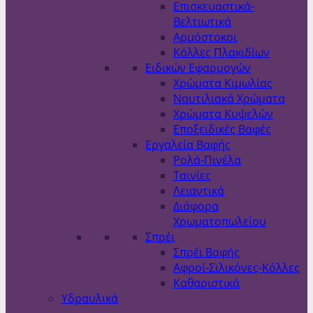
Επισκευαστικά-
Βελτιωτικά
Αρμόστοκοι
Κόλλες Πλακιδίων
Ειδικών Εφαρμογών
Χρώματα Κιμωλίας
Ναυτιλιακά Χρώματα
Χρώματα Κυψελών
Εποξειδικές Βαφές
Εργαλεία Βαφής
Ρολά-Πινέλα
Ταινίες
Λειαντικά
Διάφορα
Χρωματοπωλείου
Σπρέι
Σπρέι Βαφής
Αφροί-Σιλικόνες-Κόλλες
Καθαριστικά
Υδραυλικά