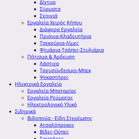
Δίχτυα
Σύρματα
Σχοινιά
Εργαλεία Χειρός Κήπου
Διάφορα Εργαλεία
Πριόνια-Κλαδευτήρια
Τσεκούρια-Λίμες
Φτυάρια-Τσάπες-Στυλιάρια
Πότισμα & Άρδευση
Λάστιχα
Ταχυσύνδεσμοι-Μπεκ
Ψεκαστήρες
Ηλεκτρικά Εργαλεία
Εργαλεία Μπαταρίας
Εργαλεία Ρεύματος
Ηλεκτρολογικό Υλικό
Σιδηρικά
Βιδοποιία - Είδη Στερέωσης
Ατσαλόπροκες
Βίδες-Ούπες
Σφικτήρες